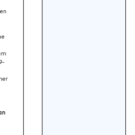
ren
me
 am
9-
her
an