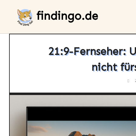
Skip
to
findingo.de
content
21:9-Fernseher: 
nicht fü