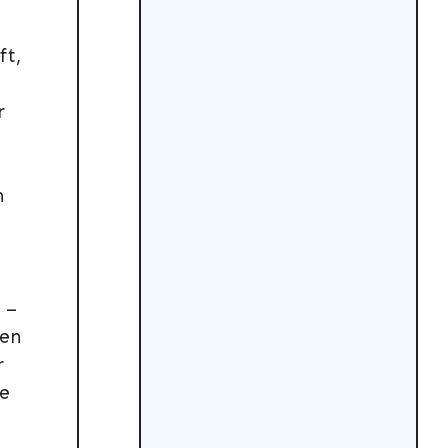
ft,
r
n
 –
ben
r
ne