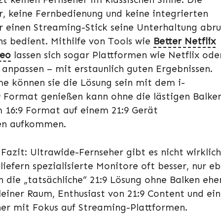
, keine Fernbedienung und keine integrierten
 einen Streaming-Stick seine Unterhaltung abru
s bedient. Mithilfe von Tools wie
Better Netflix
deo
lassen sich sogar Plattformen wie Netflix ode
 anpassen – mit erstaunlich guten Ergebnissen.
me können sie die Lösung sein mit dem i-
 Format genießen kann ohne die lästigen Balke
m 16:9 Format auf einem 21:9 Gerät
ken aufkommen.
azit: Ultrawide-Fernseher gibt es nicht wirklich
iefern spezialisierte Monitore oft besser, nur e
h die „tatsächliche“ 21:9 Lösung ohne Balken ehe
einer Raum, Enthusiast von 21:9 Content und ei
her mit Fokus auf Streaming-Plattformen.