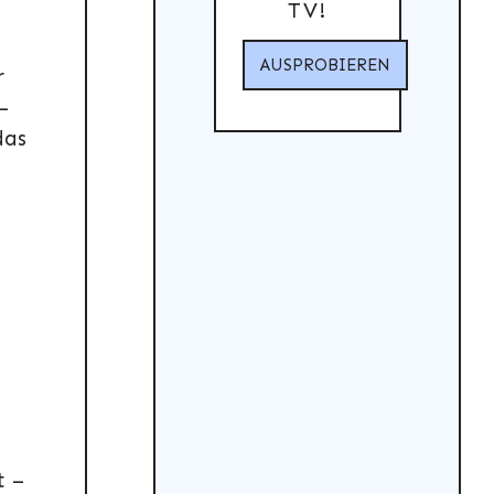
TV!
AUSPROBIEREN
r
–
das
t –