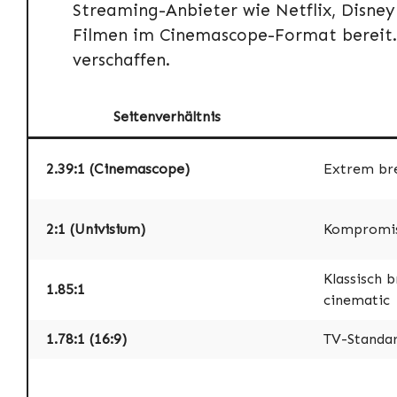
Streaming-Anbieter wie Netflix, Disne
Filmen im Cinemascope-Format bereit
verschaffen.
Seitenverhältnis
2.39:1 (Cinemascope)
Extrem bre
2:1 (Univisium)
Kompromis
Klassisch 
1.85:1
cinematic
1.78:1 (16:9)
TV-Standa