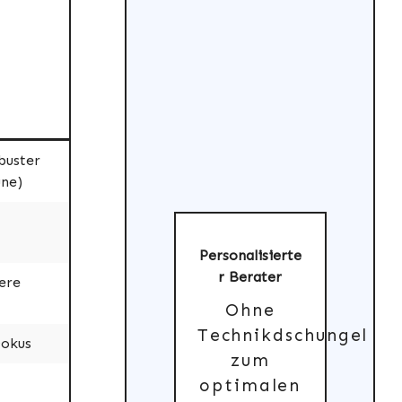
buster
une)
Personalisierte
r Berater
ere
Ohne
Technikdschungel
Dokus
zum
optimalen